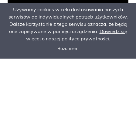
Używamy cookies w celu dostosowania naszych
serwisów do indywidualnych potrzeb użytkowników.
Dalsze korzystanie z tego serwisu oznacza, że będą
one zapisywane w pamięci urządzenia.
Dowiedz się
więcej o naszej polityce prywatności.
Rozumiem
Call now
Ask for an offer
Order Service
Specification
Ask for an offer