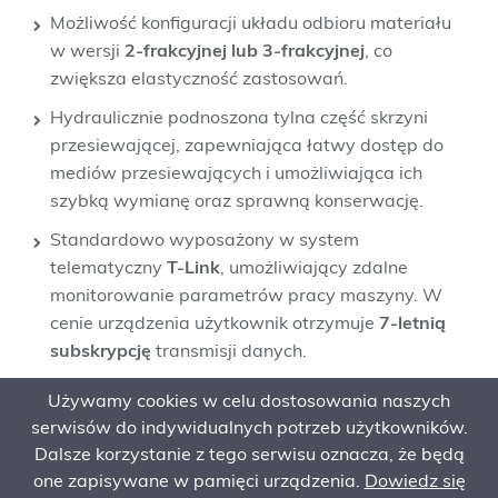
Możliwość konfiguracji układu odbioru materiału
w wersji
2-frakcyjnej lub 3-frakcyjnej
, co
zwiększa elastyczność zastosowań.
Hydraulicznie podnoszona tylna część skrzyni
przesiewającej, zapewniająca łatwy dostęp do
mediów przesiewających i umożliwiająca ich
szybką wymianę oraz sprawną konserwację.
Standardowo wyposażony w system
telematyczny
T-Link
, umożliwiający zdalne
monitorowanie parametrów pracy maszyny. W
cenie urządzenia użytkownik otrzymuje
7-letnią
subskrypcję
transmisji danych.
Używamy cookies w celu dostosowania naszych
serwisów do indywidualnych potrzeb użytkowników.
Dalsze korzystanie z tego serwisu oznacza, że będą
one zapisywane w pamięci urządzenia.
Dowiedz się