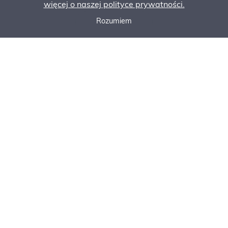
więcej o naszej polityce prywatności.
Rozumiem
Zadzwoń do nas
Poproś o ofertę
Zamów serwis
Specyfikacja
Poproś o ofertę
Kontakt
SKONTAKTUJ SIĘ Z NAMI