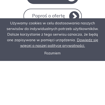
Poproś o ofertę
Używamy cookies w celu dostosowania naszych
serwisów do indywidualnych potrzeb użytkowników.
Dalsze korzystanie z tego serwisu oznacza, że będą
Kontakt
one zapisywane w pamięci urządzenia.
Dowiedz się
więcej o naszej polityce prywatności.
Rozumiem
Zadzwoń do nas
Poproś o ofertę
Zamów serwis
SKONTAKTUJ SIĘ Z NAMI
Siedziba główna:
Komatsu Poland Sp. z o.o.
Aleja Katowicka 113C
05-830 Kajetany