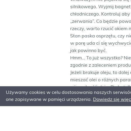
silnikowego. Wyjmij bagnet
chłodniczego. Kontroluj aby 
„zerwania”. Co będzie powod
rzeczy, warto rzucić okiem n
Stan paska osprzętu, czy nie
w porę uda ci się wychwycić
jak powinno być.
Hmm… To już wszystko? Nie,
zgodnie z zaleceniem produ
Jeżeli brakuje oleju, to dol
mieszać olei o różnych par
mieszalność oleju. Do butelk
Używamy cookies w celu dostosowania naszych serwisów 
wstrząśnięciu spieniły się. 
one zapisywane w pamięci urządzenia.
Dowiedz się więce
Teraz, gdy już sprawdziłeś 
poprzedniego dnia, a mogło
możesz z czystym sumienie
Pamiętaj, jesteś operatore