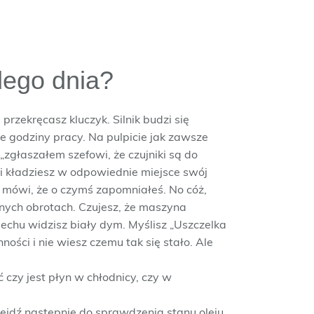
dego dnia?
przekręcasz kluczyk. Silnik budzi się
 godziny pracy. Na pulpicie jak zawsze
zgłaszałem szefowi, że czujniki są do
 i kładziesz w odpowiednie miejsce swój
i mówi, że o czymś zapomniałeś. No cóż,
ełnych obrotach. Czujesz, że maszyna
dechu widzisz biały dym. Myślisz „Uszczelka
ności i nie wiesz czemu tak się stało. Ale
czy jest płyn w chłodnicy, czy w
ejdź następnie do sprawdzenia stanu oleju