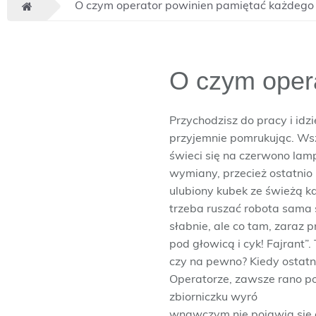
O czym operator powinien pamiętać każdego
O czym oper
Przychodzisz do pracy i idzi
przyjemnie pomrukując. Wsz
świeci się na czerwono lamp
wymiany, przecież ostatnio
ulubiony kubek ze świeżą ka
trzeba ruszać robota sama s
słabnie, ale co tam, zaraz 
pod głowicą i cyk! Fajrant”.
czy na pewno? Kiedy ostatn
Operatorze, zawsze rano po
zbiorniczku wyró
wnawczym nie pojawia się o