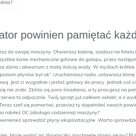
 dnia?
ator powinien pamiętać każ
esz do swojej maszyny. Otwierasz kabinę, siadasz na fotelu i 
ystkie konie mechaniczne gotowe do galopu, przez następne
a dżina i akwarium z małą ilością wody. W myślach krótkie „
 poziom płynów był ok”. Uruchamiasz radio, ustawiasz klimę
wą. Jest ci wygodnie i jesteś gotowy do pracy. Jednak coś c
ię nie zrobi. Zbliża się pora śniadania, a ty pracujesz na p
przerwa to odpocznie. Twój sprzęt już całkiem osłabł, a z wy
 Teraz szef się pomartwi, przecież ty dopełniłeś swoich powin
io robiłeś OC (obsługa codzienna) maszyny?
winieneś sprawdzić płyny eksploatacyjne. Warto sprawdzić 
lej. Może widać na zbiorniczku zaschnięte plamy płynu? Prz