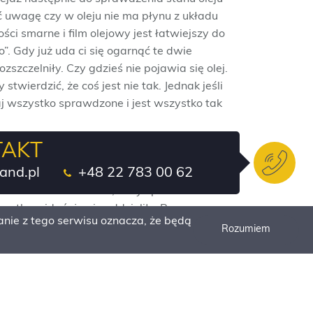
 uwagę czy w oleju nie ma płynu z układu
ści smarne i film olejowy jest łatwiejszy do
. Gdy już uda ci się ogarnąć te dwie
zszczelniły. Czy gdzieś nie pojawia się olej.
stwierdzić, że coś jest nie tak. Jednak jeśli
aj wszystko sprawdzone i jest wszystko tak
 że osprzęt roboczy musi być ustawiony
TAKT
and.pl
+48 22 783 00 62
jaki jest w maszynie. Raczej nie powinno się
em małe doświadczenie, żeby sprawdzić
zątku widać, że się oddzieliły. Po
nie z tego serwisu oznacza, że będą
, to grozi jej uszkodzeniem.
Rozumiem
 innego uszkodzenia, którego nie było
taje jeszcze kwestia posmarowania i