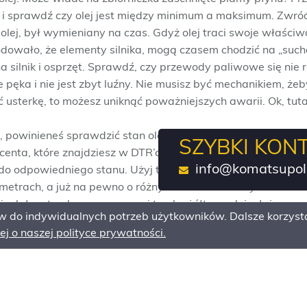
 i sprawdź czy olej jest między minimum a maksimum. Zwróć
olej, był wymieniany na czas. Gdyż olej traci swoje właściwo
owało, że elementy silnika, mogą czasem chodzić na „sucho”
a silnik i osprzęt. Sprawdź, czy przewody paliwowe się nie ro
 pęka i nie jest zbyt luźny. Nie musisz być mechanikiem, żeby 
 usterkę, to możesz uniknąć poważniejszych awarii. Ok, tut
 powinieneś sprawdzić stan oleju hydraulicznego. Pamiętaj
SZYBKI KON
centa, które znajdziesz w DTR’ce.
info@komatsupol
ej do odpowiedniego stanu. Użyj takiego oleju hydraulicznego 
ametrach, a już na pewno o różnych kolorach. Kiedyś zrobił
i wlałem trochę czerwonego i trochę żółtego oleju. Już na poc
do indywidualnych potrzeb użytkowników. Dalsze korzysta
Gdyby tak się zrobiło w pompie hydraulicznej twojego sprzętu
j o naszej polityce prywatności.
wszystko. Spójrz na maszynę czy nie ma nigdzie wycieku, lub
by sprawić ci niemiłą niespodziankę w trakcie pracy. Pozos
m rozpocząć pracę.
m, więc twoim obowiązkiem jest dbanie o powierzony sprzęt.