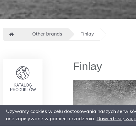
Other brands
Finlay
Finlay
KATALOG
PRODUKTÓW
Używamy cookies w celu dostosowania naszych serwisów 
one zapisywane w pamięci urządzenia.
Dowiedz się więce
SERWIS I
CZĘŚCI