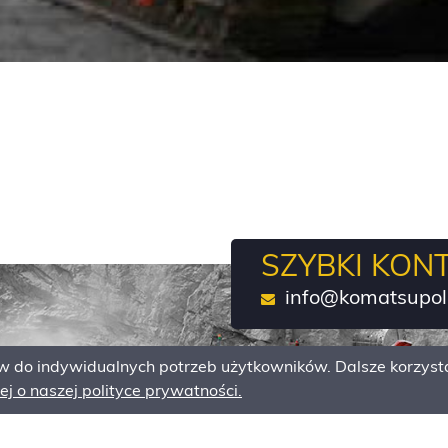
SZYBKI KON
info@komatsupol
do indywidualnych potrzeb użytkowników. Dalsze korzysta
j o naszej polityce prywatności.