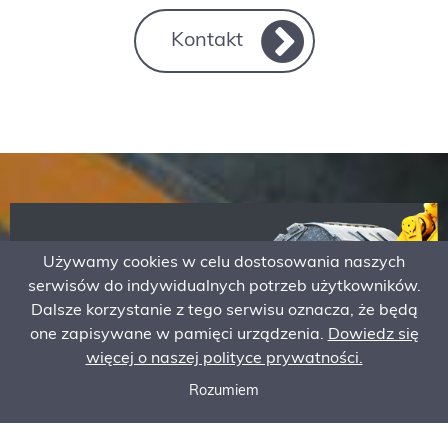
Kontakt
Używamy cookies w celu dostosowania naszych
serwisów do indywidualnych potrzeb użytkowników.
Dalsze korzystanie z tego serwisu oznacza, że będą
NASZE
one zapisywane w pamięci urządzenia.
Dowiedz się
PROMOCJE
więcej o naszej polityce prywatności.
Rozumiem
Zadzwoń do nas
Poproś o ofertę
Zamów serwis