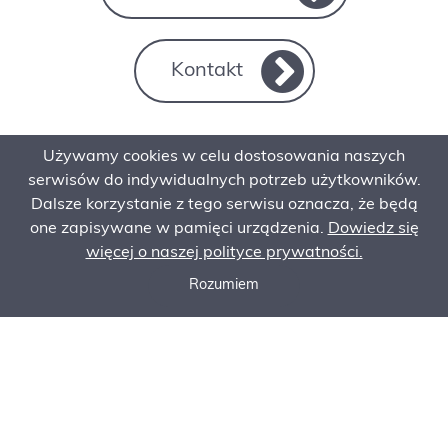
Kontakt
Używamy cookies w celu dostosowania naszych
serwisów do indywidualnych potrzeb użytkowników.
Dalsze korzystanie z tego serwisu oznacza, że będą
one zapisywane w pamięci urządzenia.
Dowiedz się
więcej o naszej polityce prywatności.
Rozumiem
Zadzwoń do nas
Poproś o ofertę
Zamów serwis
NASZE
PROMOCJE