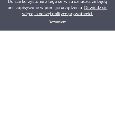
Dalsze korzystanie z tego serwisu oznacza, że będą
one zapisywane w pamięci urządzenia.
Dowiedz się
więcej o naszej polityce prywatności.
Rozumiem
Zadzwoń do nas
Poproś o ofertę
Zamów serwis
NASZE
PROMOCJE