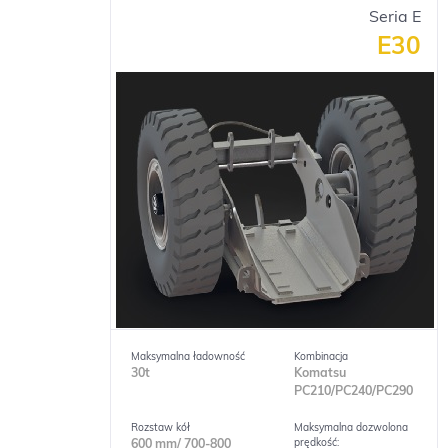
Seria E
E30
Maksymalna ładowność
Kombinacja
30t
Komatsu
PC210/PC240/PC290
Rozstaw kół
Maksymalna dozwolona
prędkość:
600 mm/ 700-800