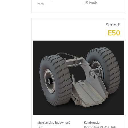
15 km/h
mm
Seria E
E50
Maksymalna ładowność
Kombinacja
50t
Komatsu PC490 lub