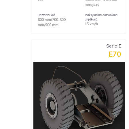
mniejsze
Rozstaw kół
Maksymalna dozwolona
prędkość:
600 mm/700-800
15 km/h
mm/900 mm
Seria E
E70