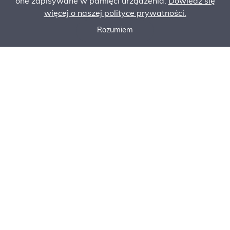
one zapisywane w pamięci urządzenia.
Dowiedz się
więcej o naszej polityce prywatności.
Rozumiem
Zadzwoń do nas
Poproś o ofertę
Zamów serwis
Maksymalna ładowność
Kombinacja
120t
Komatsu HD605/
PC1250 lub mniejsze
Rozstaw kół
Maksymalna dozwolona
prędkość:
600-700 mm/800-900
15 km/h
mm
Seria E
E190