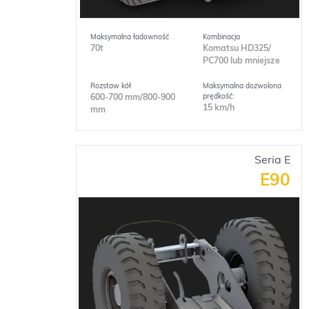
Maksymalna ładowność
Kombinacja
70t
Komatsu HD325/
PC700 lub mniejsze
Rozstaw kół
Maksymalna dozwolona
prędkość:
600-700 mm/800-900
15 km/h
mm
Seria E
E90