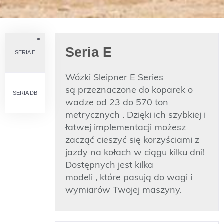
Seria E
SERIA E
Wózki
Sleipner
E
S
eries
są
przeznaczone
do koparek o
SERIA DB
wadze od 23 do 570 ton
metrycznych
. Dzięki ich szybkiej i
łatwej implementacji możesz
zacząć cieszyć się korzyściami z
jazdy na kołach w ciągu kilku dni!
Dostępnych jest kilka
modeli
,
które pasują do wagi i
wymiarów Twojej maszyny.