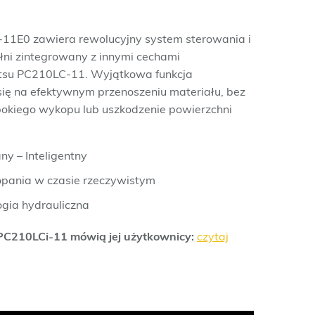
11E0 zawiera rewolucyjny system sterowania i
ni zintegrowany z innymi cechami
tsu PC210LC-11. Wyjątkowa funkcja
się na efektywnym przenoszeniu materiału, bez
okiego wykopu lub uszkodzenie powierzchni
y – Inteligentny
opania w czasie rzeczywistym
logia hydrauliczna
 PC210LCi-11 mówią jej użytkownicy:
czytaj