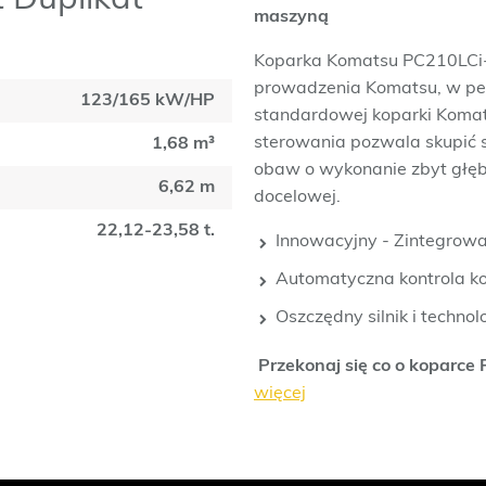
 Duplikat
maszyną
Koparka Komatsu PC210LCi-
prowadzenia Komatsu, w peł
123/165 kW/HP
standardowej koparki Koma
sterowania pozwala skupić 
1,68 m³
obaw o wykonanie zbyt głęb
6,62 m
docelowej.
22,12-23,58 t.
Innowacyjny - Zintegrowan
Automatyczna kontrola k
Oszczędny silnik i techno
Przekonaj się co o koparce
więcej