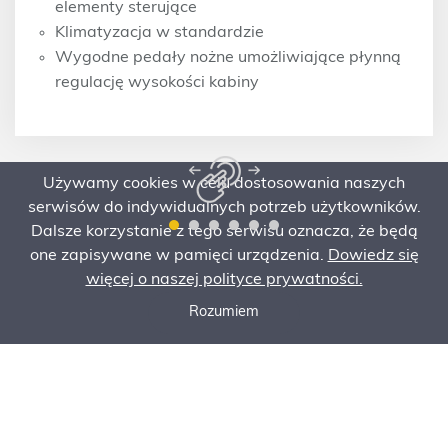
elementy sterujące
Klimatyzacja w standardzie
Wygodne pedały nożne umożliwiające płynną
regulację wysokości kabiny
Używamy cookies w celu dostosowania naszych
serwisów do indywidualnych potrzeb użytkowników.
Dalsze korzystanie z tego serwisu oznacza, że będą
one zapisywane w pamięci urządzenia.
Dowiedz się
więcej o naszej polityce prywatności.
Rozumiem
Zadzwoń do nas
Poproś o ofertę
Zamów serwis
Specyfikacja
Poproś o ofertę