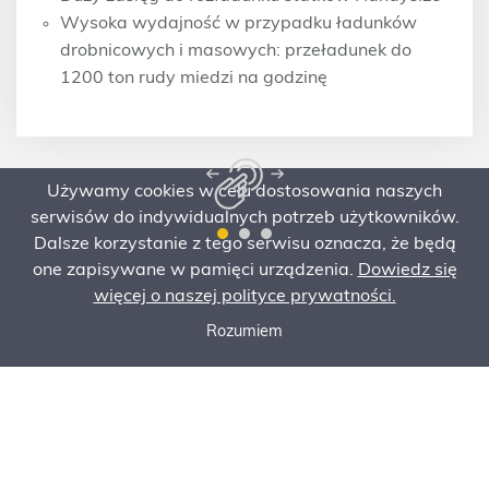
Wysoka wydajność w przypadku ładunków
drobnicowych i masowych: przeładunek do
1200 ton rudy miedzi na godzinę
Używamy cookies w celu dostosowania naszych
serwisów do indywidualnych potrzeb użytkowników.
Dalsze korzystanie z tego serwisu oznacza, że będą
one zapisywane w pamięci urządzenia.
Dowiedz się
więcej o naszej polityce prywatności.
Rozumiem
Zadzwoń do nas
Poproś o ofertę
Zamów serwis
Specyfikacja
Poproś o ofertę