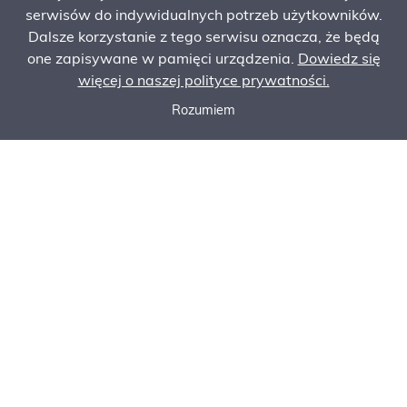
serwisów do indywidualnych potrzeb użytkowników.
Dalsze korzystanie z tego serwisu oznacza, że będą
one zapisywane w pamięci urządzenia.
Dowiedz się
więcej o naszej polityce prywatności.
Rozumiem
Zadzwoń do nas
Poproś o ofertę
Zamów serwis
KONFIGURATOR
MASZYN
SKONTAKTUJ SIĘ Z NAMI
Siedziba główna:
Komatsu Poland Sp. z o.o.